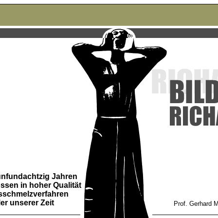
 Bronzegießerei - Kunstguss - Kunstgiesserei - Niedersachsen / Hannover 
fünfundachtzig Jahren
ssen in hoher Qualität
sschmelzverfahren
er unserer Zeit
Prof. Gerhard 