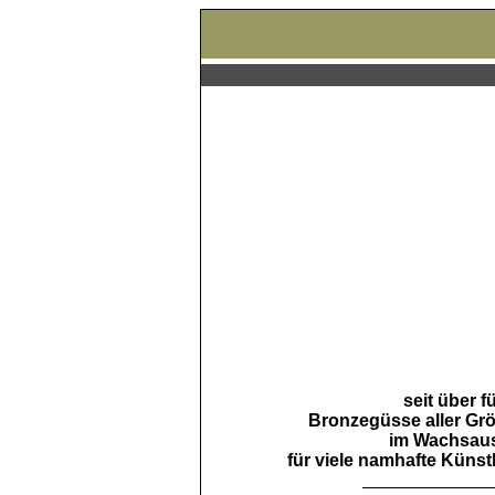
Bildgießerei Richard Barth -
seit über 
Bronzegüsse aller Grö
im Wachsau
für viele namhafte Künstl